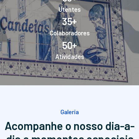
Utentes
+
3
5
Colaboradores
+
5
0
Atividades
Galeria
Acompanhe o nosso dia-a-
dia
e momentos especiais