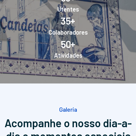
Utentes
+
3
5
Colaboradores
+
5
0
Atividades
Galeria
Acompanhe o nosso dia-a-
dia
e momentos especiais