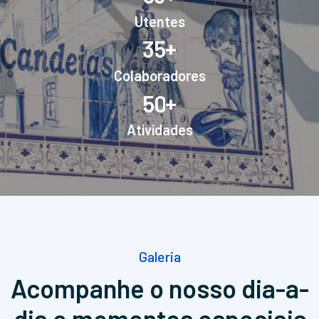
Utentes
+
3
5
Colaboradores
+
5
0
Atividades
Galeria
Acompanhe o nosso dia-a-
dia
e momentos especiais