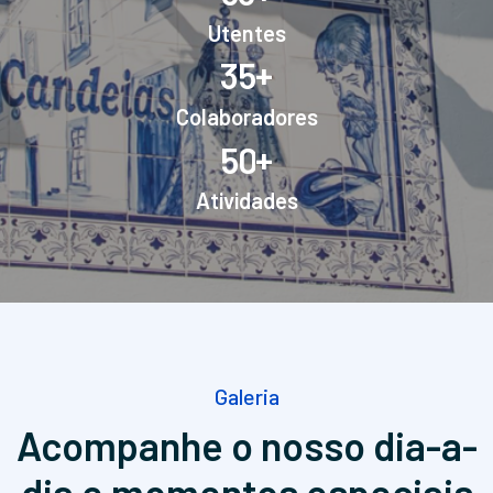
Utentes
+
3
5
Colaboradores
+
5
0
Atividades
Galeria
Acompanhe o nosso dia-a-
dia
e momentos especiais