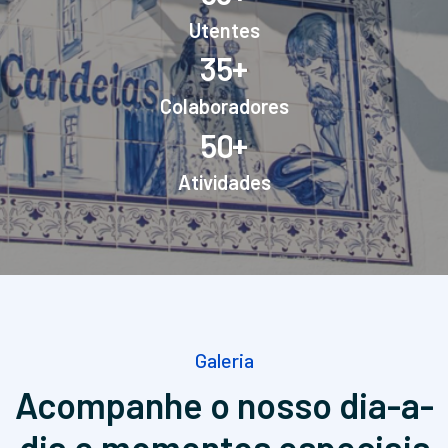
Utentes
+
3
5
Colaboradores
+
5
0
Atividades
Galeria
Acompanhe o nosso dia-a-
dia
e momentos especiais