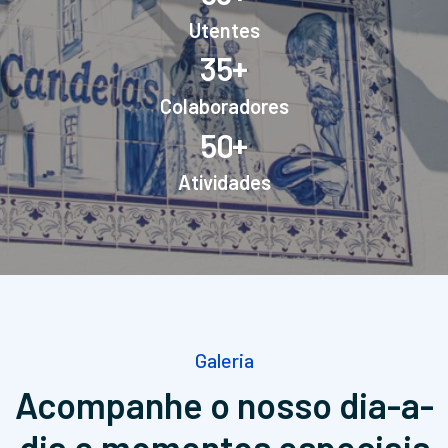
Utentes
+
3
5
Colaboradores
+
5
0
Atividades
Galeria
Acompanhe o nosso dia-a-
dia
e momentos especiais